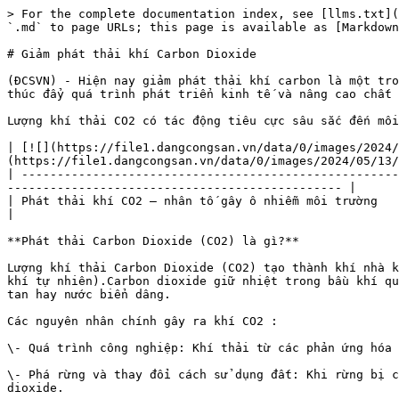
> For the complete documentation index, see [llms.txt](
`.md` to page URLs; this page is available as [Markdown
# Giảm phát thải khí Carbon Dioxide

(ĐCSVN) - Hiện nay giảm phát thải khí carbon là một tro
thúc đẩy quá trình phát triển kinh tế và nâng cao chất 
Lượng khí thải CO2 có tác động tiêu cực sâu sắc đến môi
| [![](https://file1.dangcongsan.vn/data/0/images/2024/
(https://file1.dangcongsan.vn/data/0/images/2024/05/13/
| -----------------------------------------------------
----------------------------------------------- |

| Phát thải khí CO2 – nhân tố gây ô nhiễm môi trường                                                                                                                                                                  
|

**Phát thải Carbon Dioxide (CO2) là gì?**

Lượng khí thải Carbon Dioxide (CO2) tạo thành khí nhà k
khí tự nhiên).Carbon dioxide giữ nhiệt trong bầu khí qu
tan hay nước biển dâng.

Các nguyên nhân chính gây ra khí CO2 :

\- Quá trình công nghiệp: Khí thải từ các phản ứng hóa 
\- Phá rừng và thay đổi cách sử dụng đất: Khi rừng bị c
dioxide.
