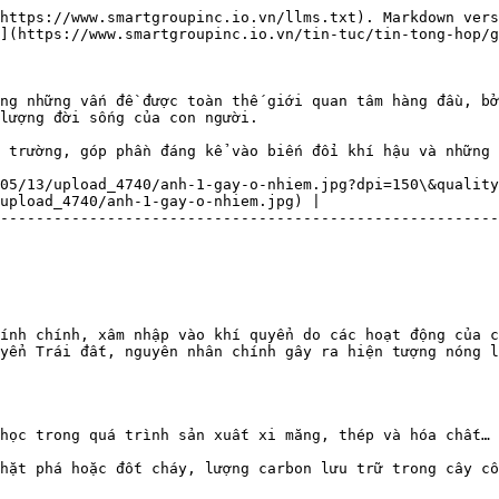
https://www.smartgroupinc.io.vn/llms.txt). Markdown vers
](https://www.smartgroupinc.io.vn/tin-tuc/tin-tong-hop/g
ng những vấn đề được toàn thế giới quan tâm hàng đầu, bở
lượng đời sống của con người.

 trường, góp phần đáng kể vào biến đổi khí hậu và những 
05/13/upload_4740/anh-1-gay-o-nhiem.jpg?dpi=150\&quality
upload_4740/anh-1-gay-o-nhiem.jpg) |

--------------------------------------------------------
ính chính, xâm nhập vào khí quyển do các hoạt động của c
yển Trái đất, nguyên nhân chính gây ra hiện tượng nóng l
học trong quá trình sản xuất xi măng, thép và hóa chất…

hặt phá hoặc đốt cháy, lượng carbon lưu trữ trong cây cố