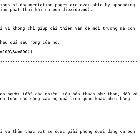
ions of documentation pages are available by appending 
iam-phat-thai-khi-carbon-dioxide.md).

i vì không chỉ giúp cải thiện vấn đề môi trường mà còn 
hậu quả sâu rộng của nó.

=100\&w=800)]
-------------------------------------------------------
on người (đốt các nhiên liệu hóa thạch như than, dầu và 
ên toàn cầu cùng các hệ quả liên quan khác như: băng 
i và thảm thực vật sẽ được giải phóng dưới dạng carbon 