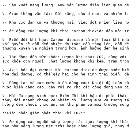
\- Sản xuất năng lượng: 40% sản lượng điện liên quan đế
\- Giao thông vận tải: Đốt xăng, dầu diesel và nhiên li
\- Khu vực dân cư và thương mại: Việc đốt nhiên liệu hó
**Tác động của lượng khí thải carbon dioxide đến môi tr
\- Biến đổi khí hậu: Carbon dioxide là một loại khí nhà
khí quyển sẽ dẫn đến nhiệt độ toàn cầu tăng lên, dẫn đế
thường xuyên và nghiêm trọng hơn, ảnh hưởng đến hệ sinh
\- Tác động đến sức khỏe: Lượng khí thải CO2, cùng với 
sức khỏe con người. Chất lượng không khí kém, trầm trọn
\- Axit hóa đại dương: Khi carbon dioxide được nước biể
hóa đại dương, có thể gây hại cho hệ sinh thái biển, đặ
\- Băng tan và mực nước biển dâng cao: Nhiệt độ toàn cầ
nước biển dâng cao, gây rủi ro cho các cộng đồng ven bi
\- Mất đa dạng sinh học: Biến đổi khí hậu do phát thải 
thay đổi nhanh chóng về nhiệt độ, lượng mưa và tương tá
hưởng đến chuỗi thức ăn, sự thụ phấn và môi trường sống
**Giải pháp giảm phát thải khí CO2**

\- Sử dụng các nguồn năng lượng tái tạo: lượng khí thải
tạo như năng lượng mặt trời hoặc năng lượng gió, thủy đ