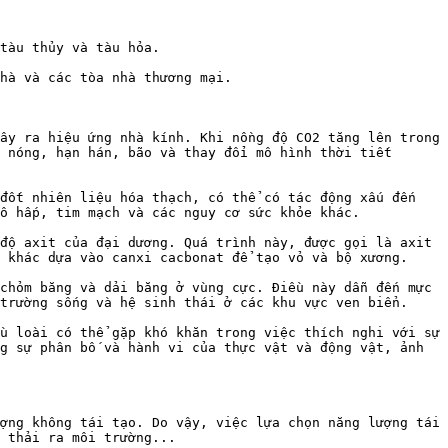
tàu thủy và tàu hỏa.

hà và các tòa nhà thương mại.

ây ra hiệu ứng nhà kính. Khi nồng độ CO2 tăng lên trong 
 nóng, hạn hán, bão và thay đổi mô hình thời tiết 
đốt nhiên liệu hóa thạch, có thể có tác động xấu đến 
ô hấp, tim mạch và các nguy cơ sức khỏe khác.

độ axit của đại dương. Quá trình này, được gọi là axit 
 khác dựa vào canxi cacbonat để tạo vỏ và bộ xương.

chỏm băng và dải băng ở vùng cực. Điều này dẫn đến mực 
trường sống và hệ sinh thái ở các khu vực ven biển.

u loài có thể gặp khó khăn trong việc thích nghi với sự 
g sự phân bố và hành vi của thực vật và động vật, ảnh 
ợng không tái tạo. Do vậy, việc lựa chọn năng lượng tái 
 thải ra môi trường...
