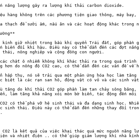
n năng lượng gây ra lượng khí thải carbon dioxide.

ệu hàng không trên các phương tiện giao thông, máy bay, 
a thạch để sưởi ấm, nấu ăn và các hoạt động khác trong n
ường**

 kính giữ nhiệt trong bầu khí quyển Trái đất, góp phần g
n biến đổi khí hậu. Điều này có thể dẫn đến các đợt nắng
 thái, nông nghiệp và cộng đồng con người.

các chất ô nhiễm không khí khác thải ra trong quá trình 
g hơn do nồng độ CO2 cao, có thể dẫn đến các vấn đề về h
n hấp thụ, nó sẽ trải qua một phản ứng hóa học làm tăng 
c biệt là các rạn san hô, động vật có vỏ và các sinh vật
u tăng do khí thải CO2 góp phần làm tan chảy sông băng, 
ển, làm tăng khả năng xói mòn bờ biển, tác động đến môi 
CO2 có thể phá vỡ hệ sinh thái và đa dạng sinh học. Nhiề
c sinh thái. Điều này có thể dẫn đến những thay đổi tron
.

 CO2 là kết quả của việc khai thác quá mức nguồn năng lư
iện và nhiệt điện .. có thể giúp giảm lượng khí nhà kính