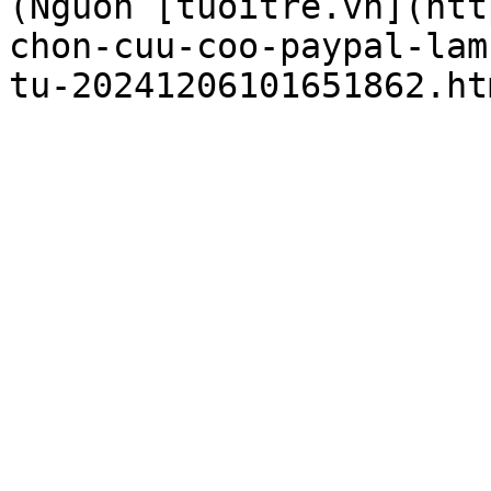
(Nguồn [tuoitre.vn](htt
chon-cuu-coo-paypal-lam