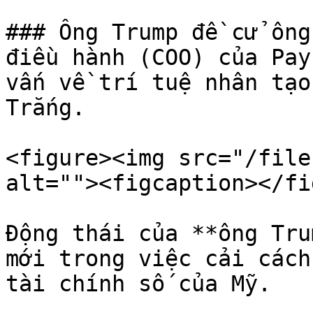
### Ông Trump đề cử ông
điều hành (COO) của Pay
vấn về trí tuệ nhân tạo
Trắng.

<figure><img src="/file
alt=""><figcaption></fi
Động thái của **ông Tru
mới trong việc cải cách
tài chính số của Mỹ.
