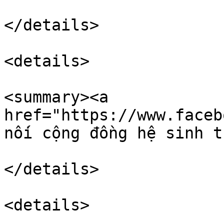
</details>

<details>

<summary><a 
href="https://www.faceb
nối cộng đồng hệ sinh t
</details>

<details>
