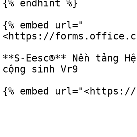
{% endhint %}

{% embed url="
<https://forms.office.c
**S-Eesc®** Nền tảng Hệ
cộng sinh Vr9
