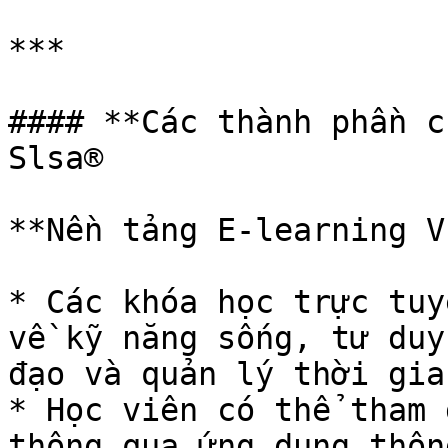
***

#### **Các thành phần c
Slsa®

**Nền tảng E-learning Vr
* Các khóa học trực tuy
về kỹ năng sống, tư duy
đạo và quản lý thời gian
* Học viên có thể tham 
thông qua ứng dụng thôn