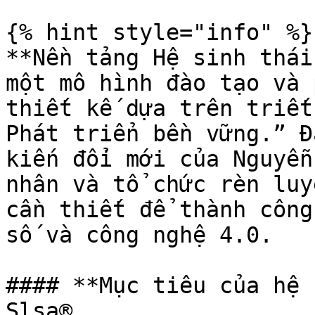
{% hint style="info" %}

**Nền tảng Hệ sinh thái
một mô hình đào tạo và 
thiết kế dựa trên triết
Phát triển bền vững.” Đ
kiến đổi mới của Nguyễn
nhân và tổ chức rèn luy
cần thiết để thành công
số và công nghệ 4.0.

#### **Mục tiêu của hệ 
Slsa®
