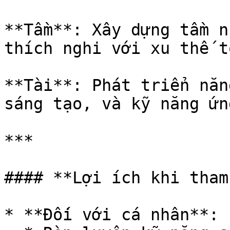
**Tầm**: Xây dựng tầm n
thích nghi với xu thế t
**Tài**: Phát triển năn
sáng tạo, và kỹ năng ứn
***

#### **Lợi ích khi tham
* **Đối với cá nhân**:
