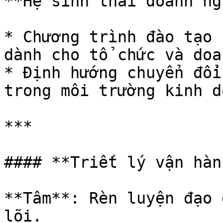
**Hệ sinh thái doanh ng
* Chương trình đào tạo 
dành cho tổ chức và doa
* Định hướng chuyển đổi
trong môi trường kinh d
***

#### **Triết lý vận hàn
**Tâm**: Rèn luyện đạo 
lõi.
