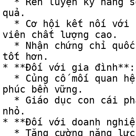
  * Rèn luyện kỹ năng sống, kỹ năng làm việc hiệu 
quả.

  * Cơ hội kết nối với cộng đồng chuyên gia và học 
viên chất lượng cao.

  * Nhận chứng chỉ quốc tế và cơ hội nghề nghiệp 
tốt hơn.

* **Đối với gia đình**:

  * Củng cố mối quan hệ gia đình, xây dựng hạnh 
phúc bền vững.

  * Giáo dục con cái phát triển kỹ năng mềm từ 
nhỏ.

* **Đối với doanh nghiệp
  * Tăng cường năng lực đội ngũ nhân sự.
