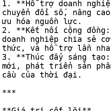
1. **Hỗ trợ doanh nghiệ
chuyển đổi số, nâng cao
ưu hóa nguồn lực.

2. **Kết nối cộng đồng:
doanh nghiệp chia sẻ cơ
thức, và hỗ trợ lẫn nhau
3. **Thúc đẩy sáng tạo:
mới, phát triển sản phẩ
cầu của thời đại.

***

**Giá trị cốt lõi**
