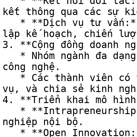
   * **Kết nối đối tác:** Mở rộng mạng lưới liên 
kết thông qua các sự ki
   * **Dịch vụ tư vấn:** Hỗ trợ doanh nghiệp trong 
lập kế hoạch, chiến lượ
3. **Cộng đồng doanh ng
   * Nhóm ngành đa dạng từ sản xuất, dịch vụ, đến 
công nghệ.

   * Các thành viên có thể trao đổi sản phẩm, dịch 
vụ, và chia sẻ kinh nghi
4. **Triển khai mô hình
   * **Intrapreneurship:** Thúc đẩy văn hóa khởi 
nghiệp nội bộ.

   * **Open Innovation:** Khai thác tiềm năng sáng 