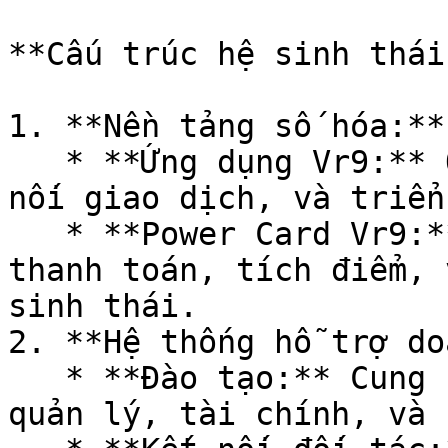
**Cấu trúc hệ sinh thái
1. **Nền tảng số hóa:**

   * **Ứng dụng Vr9:** Quản lý doanh nghiệp, kết 
nối giao dịch, và triển
   * **Power Card Vr9:** Tấm thẻ vạn năng hỗ trợ 
thanh toán, tích điểm, 
sinh thái.

2. **Hệ thống hỗ trợ do
   * **Đào tạo:** Cung cấp chương trình đào tạo về 
quản lý, tài chính, và 