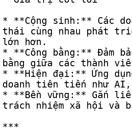
* **Cộng sinh:** Các do
thái cùng nhau phát tri
lớn hơn.

* **Công bằng:** Đảm bả
bằng giữa các thành viê
* **Hiện đại:** Ứng dụn
doanh tiên tiến như AI,
* **Bền vững:** Gắn liề
trách nhiệm xã hội và b
***
