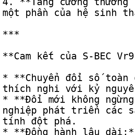
4. **Tăng cường thương 
một phần của hệ sinh th
***

**Cam kết của S-BEC Vr9*
* **Chuyển đổi số toàn 
thích nghi với kỷ nguyê
* **Đổi mới không ngừng
nghiệp phát triển các s
tính đột phá.

* **Đồng hành lâu dài:*