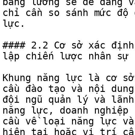
bảng lương sẽ dễ dàng v
chỉ cần so sánh mức độ 
lực.

#### 2.2 Cơ sở xác định
lập chiến lược nhân sự

Khung năng lực là cơ sở
cầu đào tạo và nội dung
đội ngũ quản lý và lãnh
năng lực, doanh nghiệp 
cầu về loại năng lực và
hiện tại hoặc vị trí cầ