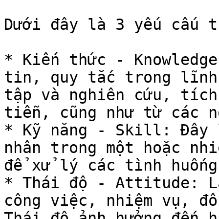
Dưới đây là 3 yếu cấu t
* Kiến thức - Knowledge
tin, quy tắc trong lĩnh
tập và nghiên cứu, tích
tiễn, cũng như từ các n
* Kỹ năng - Skill: Đây 
nhân trong một hoặc nhi
để xử lý các tình huống
* Thái độ - Attitude: L
công việc, nhiệm vụ, đồ
Thái độ ảnh hưởng đến h