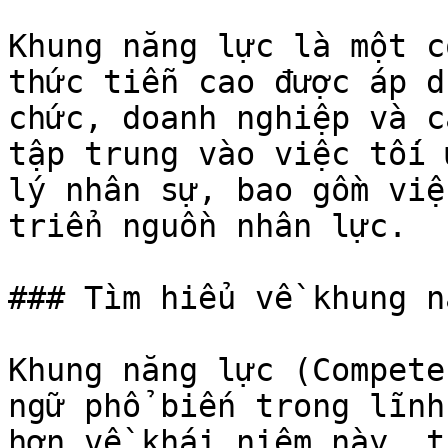
Khung năng lực là một c
thức tiễn cao được áp d
chức, doanh nghiệp và c
tập trung vào việc tối 
lý nhân sự, bao gồm việ
triển nguồn nhân lực.

### Tìm hiểu về khung n
Khung năng lực (Compete
ngữ phổ biến trong lĩnh
hơn về khái niệm này, t